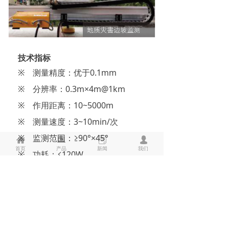
技术指标
※ 测量精度：优于0.1mm
※ 分辨率：0.3m×4m@1km
※ 作用距离：10~5000m
※ 测量速度：3~10min/次
※ 监测范围：≥90°×45°
낀
뀵
ꂓ
넙
首页
产品
新闻
我们
※ 功耗：≤120W
核心特点
✔ 非接触式测量 ✔ 全天
时、全天候监测