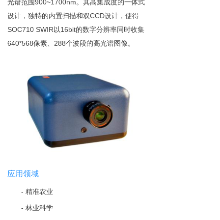
光谱范
围
900~1700n
m
。
其
高集成度
的
一体式
设计，
独特的内置扫描和
双
CC
D
设计
，使
得
SOC710 SWI
R
以
16bi
t
的数字分辨率同时收
集
640*56
8
像素
、
28
8
个波段的高光谱
图像
。
应用
领域
-
精准农业
-
林业科学