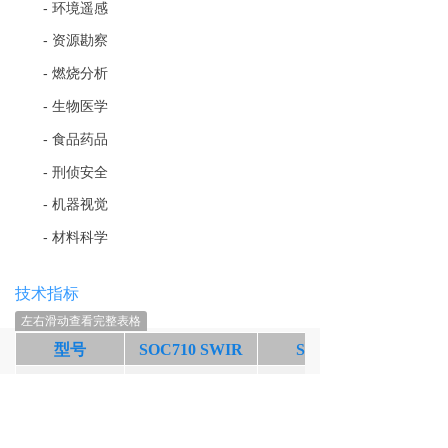
-
环境遥感
-
资源勘察
-
燃烧分析
-
生物医学
-
食品药品
-
刑侦
安全
-
机器视觉
-
材料科学
技术指标
左右滑动查看完整表格
낀
뀵
ꂓ
넙
型号
SOC710 SWIR
SOC750-HB
首页
产品
新闻
我们
SW
高性能
M
W
主要特点
检测器
双
CCD
锑化
640x568
256*240
空间像素