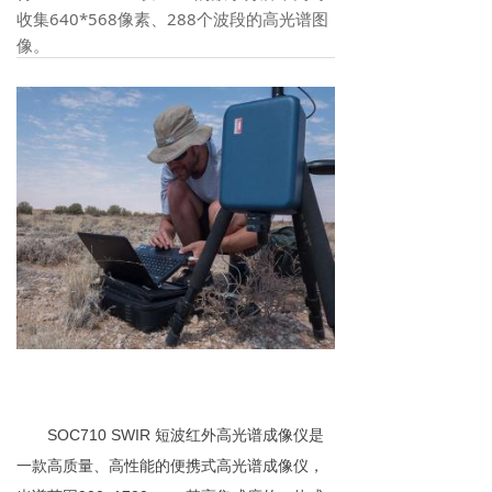
收集640*568像素、288个波段的高光谱图
像。
SOC710 SWIR
短波红外
高
光谱
成像
仪是
一款高质量、高性能的
便携式
高光谱成像仪，